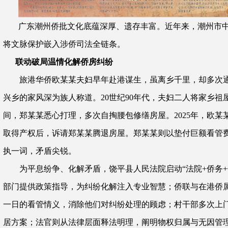
广东潮州侨批文化底蕴深厚、遗存丰富。近年来，潮州市
将文脉保护嵌入涉侨司法全链条。
联动破局温情化解侨房纠纷
旅港华侨欧某某夫妇早年赴港谋生，虽离乡千里，却多次通
兴乡的家风深为族人称道。
20世纪90年代，夫妇二人将家乡
间，郑某某悉心打理，多次自掏腰包修缮房屋。2025年，欧
取得产权后，诉请郑某某腾退房屋。郑某某则以垫付巨额看管
执一词，矛盾尖锐。
为平息纷争、化解矛盾，饶平县人民法院启动
“法院+侨务
部门提供政策指导，为纠纷化解注入专业智慧；侨联与在港侨
一日的看管情义，消除他们对纠纷处理的顾虑；村干部多次上
居方案；法官则从法律层面释法明理，阐明物权归属与无因管