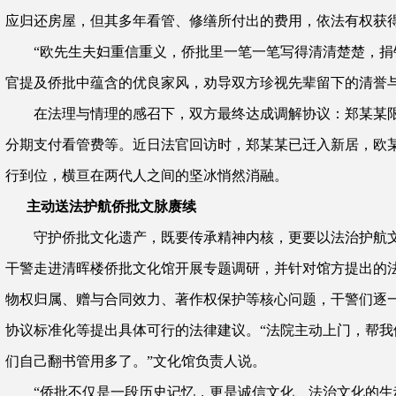
应归还房屋，但其多年看管、修缮所付出的费用，依法有权获
“欧先生夫妇重信重义，侨批里一笔一笔写得清清楚楚，捐
官提及侨批中蕴含的优良家风，劝导双方珍视先辈留下的清誉
在法理与情理的感召下，双方最终达成调解协议：郑某某限
分期支付看管费等。近日法官回访时，郑某某已迁入新居，欧
行到位，横亘在两代人之间的坚冰悄然消融。
主动送法护航侨批文脉赓续
守护侨批文化遗产，既要传承精神内核，更要以法治护航文
干警走进清晖楼侨批文化馆开展专题调研，并针对馆方提出的
物权归属、赠与合同效力、著作权保护等核心问题，干警们逐
协议标准化等提出具体可行的法律建议。“法院主动上门，帮我
们自己翻书管用多了。”文化馆负责人说。
“侨批不仅是一段历史记忆，更是诚信文化、法治文化的生