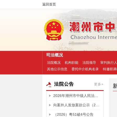
返回首页
司法概况
法院概况
机构职能
法院领导
审判执行
其他公示信息
委托中介机构名录
特邀联调
法院公告
更多+
2026年潮州市中级人民法院公开招聘劳动合同制审判辅助人员和政府雇员拟聘（雇）用人员公示
向案外人发放案款公示（2024）粤51执201号
（2026）粤51破4号公告