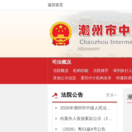
返回首页
司法概况
法院概况
机构职能
法院领导
审判执行
其他公示信息
委托中介机构名录
特邀联调
法院公告
更多+
2026年潮州市中级人民法院公开招聘劳动合同制审判辅助人员和政府雇员拟聘（雇）用人员公示
向案外人发放案款公示（2024）粤51执201号
（2026）粤51破4号公告