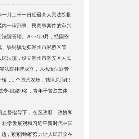
年一月二十一日经最高人民法院批
区内一审刑事、
民商事
案件的审判
安法院管辖。
2013
年
9
月，经国务
镇、铁铺镇划归潮州市湘桥区管
人民法院，设立潮州市潮安区人民
溪法院挂牌成立，原
枫溪法庭
管
个镇，
1
个国营农场，
辖区总面积
法专项编
99
名，青年干警占主体，
的监督指导下，在区政府、政协和
、
科学发展观和
习近平新时代中国
主题，紧紧围绕
“
努力让人民群众在