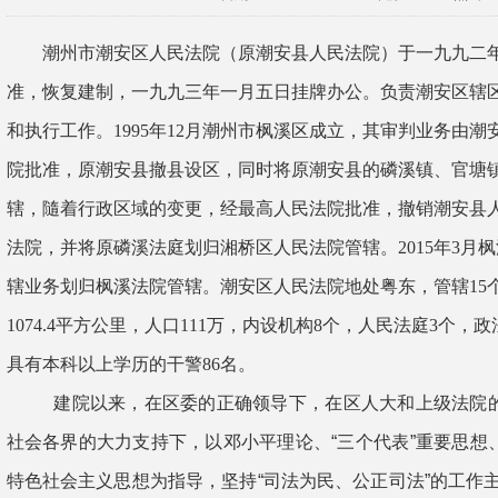
潮州市潮安区人民法院（原潮安县人民法院）于一九九二
准，恢复建制，一九九三年一月五日挂牌办公。负责潮安区辖
和执行工作。
1995
年
12
月
潮州市
枫溪区成立，其审判业务由潮
院批准，原潮安县撤县设区，同时将原潮安县的磷溪镇、官塘
辖，隨着行政区域的变更，经最高人民法院批准，撤销潮安县
法院，并将原磷溪法庭划归湘桥区人民法院管辖。
2015
年
3
月枫
辖业务划归枫溪法院管辖。
潮安区人民法院
地处粤东，管辖
15
1074.4
平方公里，人口
111
万，内设机构
8
个，人民法庭
3
个，
政
具有本科以上学历的干警
86
名。
建院以来，在区委的正确领导下，在区人大和上级法院
社会各界的大力支持下，以邓小平理论、
“
三个代表
”
重要思想
特色社会主义思想
为指导，坚持
“
司法
为
民、
公正司法
”
的工作