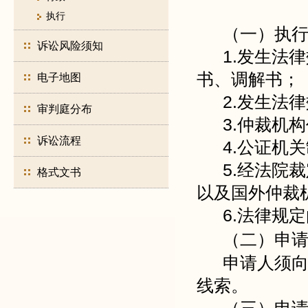
执行
（一）执
诉讼风险须知
1.发生法
书、调解书；
电子地图
2.发生法
审判庭分布
3.仲裁机
诉讼流程
4.公证机
5.经法院
格式文书
以及国外仲裁
6.法律规
（二）申
申请人须
线索。