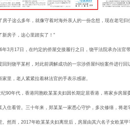
守了房子这么多年，就像守着对海外亲人的一份念想，现在老宅归
了新房子，这心里踏实了！”
026年3月17日，在约定的侨屋交接履行之日，饶平法院承办法官
度回到饶平某村，对此前调解成功的一宗涉侨屋纠纷案件进行回
新家里，老人紧紧拉着林法官的手表示感谢。
世纪
90年代，香港同胞欧某某夫妇因长期定居香港，将家乡房屋
某入住看管。三十年来，郑某某一家悉心守护，多次修缮，将老
堂。然而，2017年欧某某夫妇离世后，房屋由其六名子女欧某甲