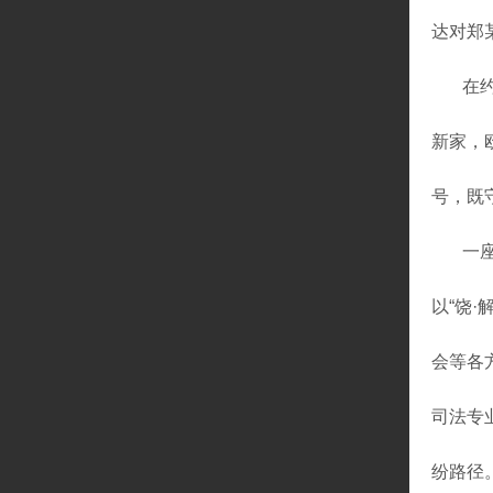
达对郑
在
新家，
号，既
一
以
“饶
会等各
司法专
纷路径