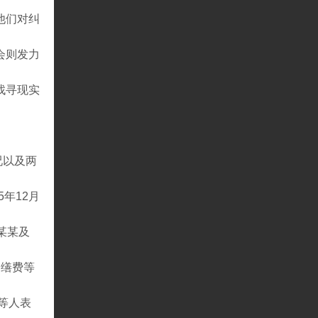
他们对纠
会则发力
找寻现实
况以及两
5年12月
某某及
修缮费等
等人表