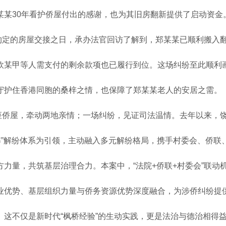
某某30年看护侨屋付出的感谢，也为其旧房翻新提供了启动资金
约定的房屋交接之日，承办法官回访了解到，郑某某已顺利搬入
欧某甲等人需支付的剩余款项也已履行到位。这场纠纷至此顺利
守护住香港同胞的桑梓之情，也保障了郑某某老人的安居之需。
座侨屋，牵动两地亲情；一场纠纷，见证司法温情。去年以来，
·解”解纷体系为引领，主动融入多元解纷格局，携手村委会、侨联
方力量，共筑基层治理合力。本案中，“法院+侨联+村委会”联动
业优势、基层组织力量与侨务资源优势深度融合，为涉侨纠纷提
。这不仅是新时代“枫桥经验”的生动实践，更是法治与德治相得