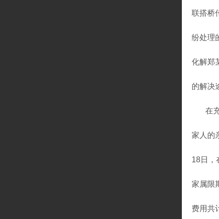
联搭桥
纷处理
化解郑
的解决
在
家人的
18日
家属限
费用共