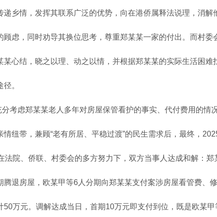
传递乡情，发挥其联系广泛的优势，向在港侨属释法说理，消解
的顾虑，同时劝导其换位思考，尊重郑某某一家的付出。而村委
某某心结，晓之以理、动之以情，并根据郑某某的实际生活困难
途径。
充分考虑郑某某老人多年对房屋保管看护的事实、代付费用的情
亲情纽带，兼顾
“老有所居、平稳过渡”的民生需求后，最终，202
，在法院、侨联、村委会的多方努力下，双方当事人达成和解：郑
期腾退房屋，欧某甲等6人分期向郑某某支付案涉房屋看管费、
计50万元。调解达成当日，首期10万元即支付到位，既是欧某甲