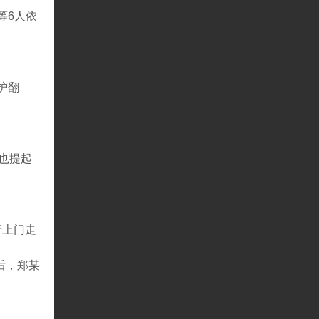
等6人依
护翻
也提起
行上门走
后，郑某