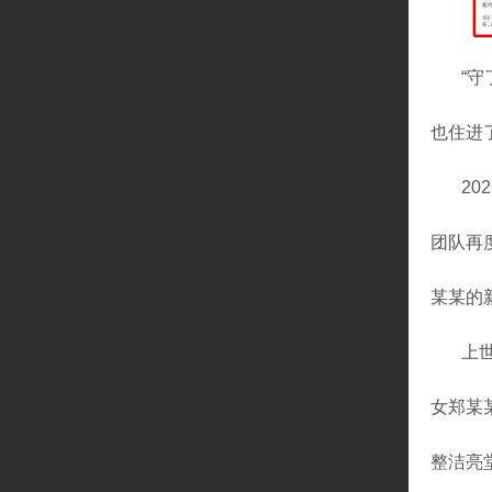
“
也住进
2
团队再
某某的
上
女郑某
整洁亮