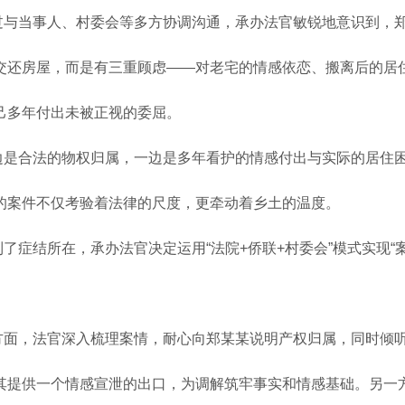
过与当事人、村委会等多方协调沟通，承办法官敏锐地意识到，
交还房屋，而是有三重顾虑
——对老宅的情感依恋、搬离后的居
己多年付出未被正视的委屈。
边是合法的物权归属，一边是多年看护的情感付出与实际的居住
的案件不仅考验着法律的尺度，更牵动着乡土的温度。
到了症结所在，承办法官决定运用
“法院+侨联+村委会”模式实现“
方面，法官深入梳理案情，耐心向郑某某说明产权归属，同时倾
其提供一个情感宣泄的出口，为调解筑牢事实和情感基础。另一