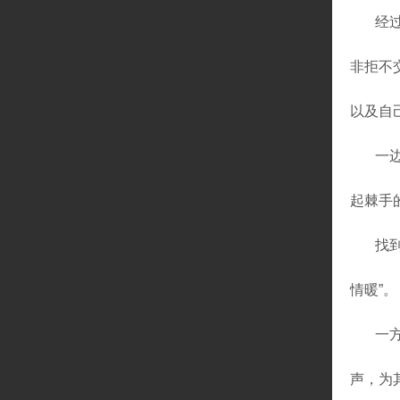
经
非拒不
以及自
一
起棘手
找
情暖”。
一
声，为