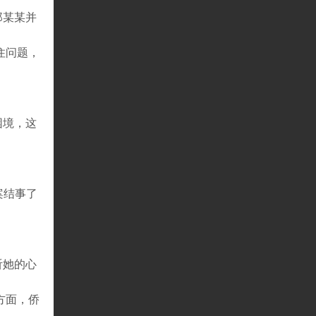
郑某某并
住问题，
困境，这
案结事了
听她的心
方面，侨