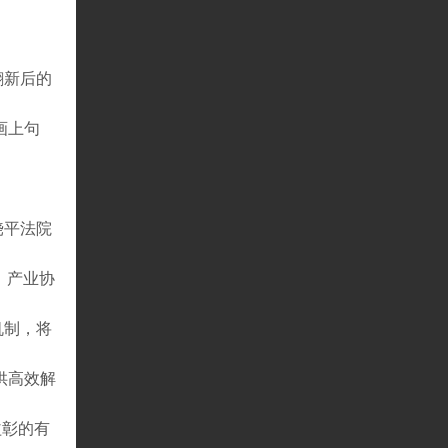
。
翻新后的
画上句
饶平法院
、产业协
机制，将
供高效解
益彰的有