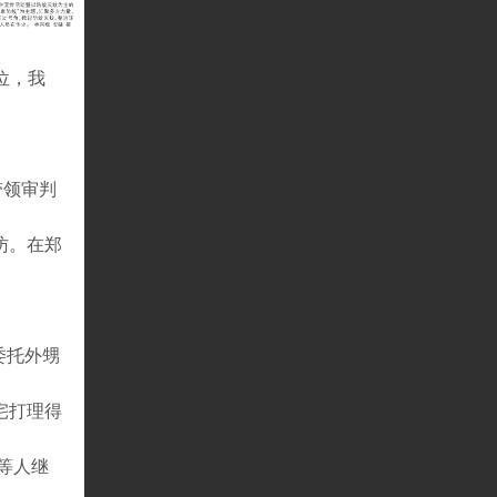
位，我
带领审判
访。在郑
委托外甥
宅打理得
等人继