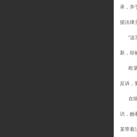
承，并于
据法律
“
新，却
欧
反诉，
在
访，她
某带着