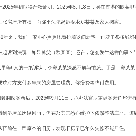
2025年初取得产权证明。2025年8月18日，身在香港的欧某甲
主张房屋所有权，向饶平法院起诉要求郑某某及家人搬离。
这30年来，我们一家小心翼翼地看护着这间老宅，也花了很多钱维
被起诉到法院！如果舅父（欧某某）还在，怎会发生这样的事？”
某甲等
6人的一纸诉状，令郑某某深感不解与愤懑。于是，郑某某
要求对方支付多年来的房屋管理费、修缮费等垫付费用。
细致翻阅案卷后，
2025年9月11日，承办法官决定到案涉侨屋进
看到侨屋虽历经风雨，但在郑某某悉心维护下依然整洁庄严。随
法官前往自己原本的旧房，发现旧房早已年久失修不能居住。